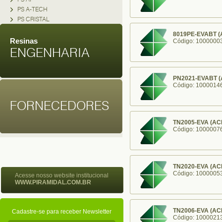
PS A-TECH
PS CRISTAL
8019PE-EVABT (
Resinas
Código: 1000000
ENGENHARIA
PN2021-EVABT (
Código: 1000014
FORNECEDORES
TN2005-EVA (AC
Código: 1000007
TN2020-EVA (AC
Código: 1000005
Acesse nosso website institucional
WWW.PIRAMIDAL.COM.BR
TN2006-EVA (AC
Cadastre-se para receber Newsletter
Código: 1000021