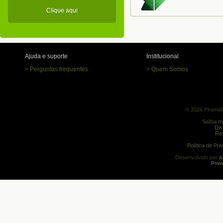
Clique aqui
Ajuda e suporte
Institucional
> Perguntas frequentes
> Quem Somos
© 2026 Piramida
Saiba m
Dis
Res
Política de Pr
Desenvolvido por
A
Powe