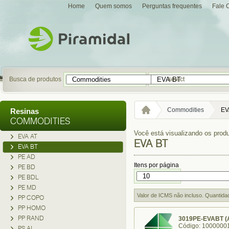
Home
Quem somos
Perguntas frequentes
Fale 
Busca de produtos
select
Commodities
EV
Resinas
COMMODITIES
Você está visualizando os produ
EVA AT
EVA BT
EVA BT
PE AD
Itens por página
PE BD
PE BDL
PE MD
Valor de ICMS não incluso. Quantida
PP COPO
PP HOMO
PP RAND
3019PE-EVABT (
Código: 1000000
PS AI