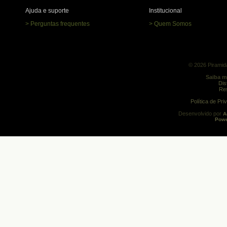
Ajuda e suporte
Institucional
> Perguntas frequentes
> Quem Somos
© 2026 Piramida
Saiba m
Dis
Res
Política de Pr
Desenvolvido por
A
Powe