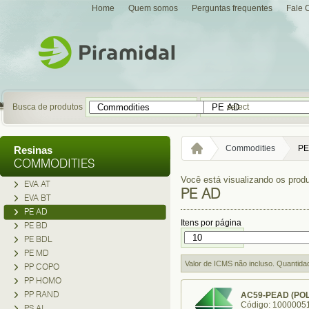
Home
Quem somos
Perguntas frequentes
Fale 
Busca de produtos
select
Commodities
PE
Resinas
COMMODITIES
Você está visualizando os produ
EVA AT
PE AD
EVA BT
PE AD
Itens por página
PE BD
PE BDL
PE MD
Valor de ICMS não incluso. Quantida
PP COPO
PP HOMO
PP RAND
AC59-PEAD (POL
Código: 1000005
PS AI