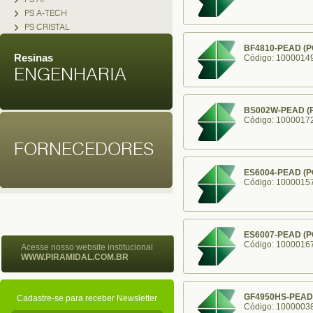
PS A-TECH
PS CRISTAL
BF4810-PEAD (P
Resinas
Código: 1000014
ENGENHARIA
BS002W-PEAD (P
Código: 1000017
FORNECEDORES
ES6004-PEAD (P
Código: 1000015
ES6007-PEAD (P
Código: 1000016
Acesse nosso website institucional
WWW.PIRAMIDAL.COM.BR
GF4950HS-PEAD 
Cadastre-se para receber Newsletter
Código: 1000003