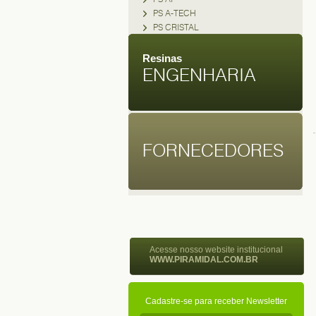
PS A-TECH
PS CRISTAL
Resinas
ENGENHARIA
FORNECEDORES
Acesse nosso website institucional
WWW.PIRAMIDAL.COM.BR
Cadastre-se para receber Newsletter