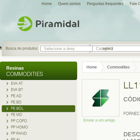
Home
Quem somos
Perguntas frequentes
Fale 
Busca de produtos
select
Home
Commodities
Resinas
COMMODITIES
LL1
EVA AT
EVA BT
PE AD
CÓDI
PE BD
PE BDL
FORNEC
PE MD
Enviar a um amigo
PP COPO
PP HOMO
PP RAND
DESC
PS AI