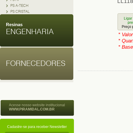
LL118
PS A-TECH
PS CRISTAL
Ligar
pr
Resinas
Preço 
ENGENHARIA
* Valo
* Quan
* Base
FORNECEDORES
Acesse nosso website institucional
WWW.PIRAMIDAL.COM.BR
Cadastre-se para receber Newsletter