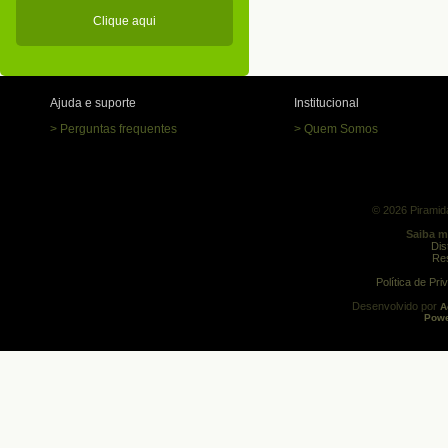
Clique aqui
Ajuda e suporte
Institucional
> Perguntas frequentes
> Quem Somos
© 2026 Piramida
Saiba m
Dis
Res
Política de Pr
Desenvolvido por
A
Powe