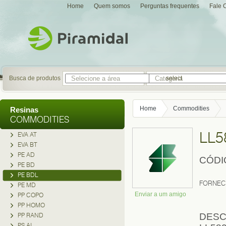
Home
Quem somos
Perguntas frequentes
Fale 
Busca de produtos
select
Home
Commodities
Resinas
COMMODITIES
LL5
EVA AT
EVA BT
PE AD
CÓDI
PE BD
PE BDL
FORNEC
PE MD
Enviar a um amigo
PP COPO
PP HOMO
PP RAND
DESC
PS AI