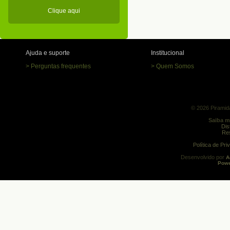
Clique aqui
Ajuda e suporte
Institucional
> Perguntas frequentes
> Quem Somos
© 2026 Piramida
Saiba m
Dis
Res
Política de Pr
Desenvolvido por
A
Powe