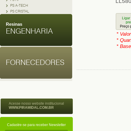
LL58
PS A-TECH
PS CRISTAL
Ligar
pr
Resinas
Preço 
ENGENHARIA
* Valo
* Quan
* Base
FORNECEDORES
Acesse nosso website institucional
WWW.PIRAMIDAL.COM.BR
Cadastre-se para receber Newsletter