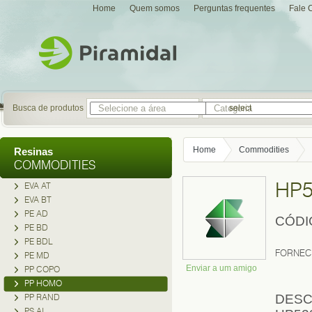
Home
Quem somos
Perguntas frequentes
Fale 
Busca de produtos
select
Home
Commodities
Resinas
COMMODITIES
HP5
EVA AT
EVA BT
PE AD
CÓDI
PE BD
PE BDL
FORNEC
PE MD
Enviar a um amigo
PP COPO
PP HOMO
PP RAND
DESC
PS AI