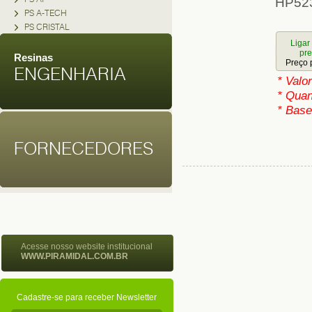
HP52
PS A-TECH
PS CRISTAL
Ligar
pr
Resinas
Preço 
ENGENHARIA
* Valo
* Quan
* Base
FORNECEDORES
Acesse nosso website institucional
WWW.PIRAMIDAL.COM.BR
Cadastre-se para receber Newsletter