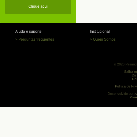
Clique aqui
Ajuda e suporte
Institucional
> Perguntas frequentes
> Quem Somos
© 2026 Piramida
Saiba m
Dis
Res
Política de Pr
Desenvolvido por
A
Powe