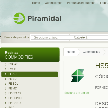
Home
Quem somos
Perguntas frequentes
Fale 
Busca de produtos
select
Home
Commodities
Resinas
COMMODITIES
HS5
EVA AT
EVA BT
PE AD
CÓDI
PE BD
PE BDL
FORNEC
PE MD
Enviar a um amigo
PP COPO
PP HOMO
PP RAND
DESC
PS AI