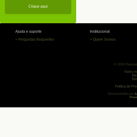
Clique aqui
Ajuda e suporte
Institucional
> Perguntas frequentes
> Quem Somos
© 2026 Piramida
Saiba m
Dis
Res
Política de Pr
Desenvolvido por
A
Powe