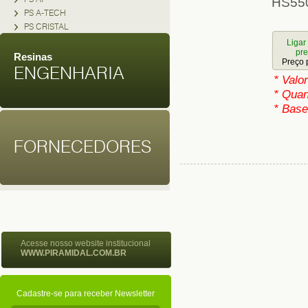
HS55
PS A-TECH
PS CRISTAL
Ligar
pr
Resinas
Preço 
ENGENHARIA
* Valo
* Quan
* Base
FORNECEDORES
Acesse nosso website institucional
WWW.PIRAMIDAL.COM.BR
Cadastre-se para receber Newsletter