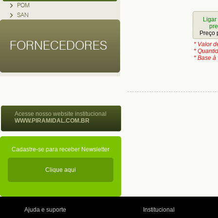
POM
SAN
Ligar
pr
Preço 
FORNECEDORES
* Valor 
* Quanti
* Base à 
Acesse nosso website institucional
WWW.PIRAMIDAL.COM.BR
Cadastre-se para receber Newsletter
Clique aqui
Ajuda e suporte
Institucional