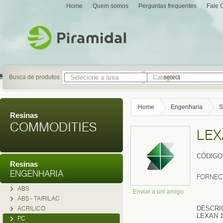
Home
Quem somos
Perguntas frequentes
Fale 
Busca de produtos
select
Home
Engenharia
S
Resinas
COMMODITIES
LEX
CÓDIGO
Resinas
ENGENHARIA
FORNEC
ABS
Enviar a um amigo
ABS - TAIRILAC
ACRILICO
DESCRI
LEXAN 1
PC