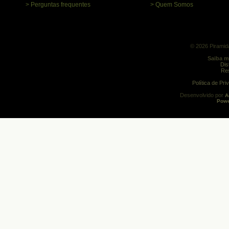
> Perguntas frequentes
> Quem Somos
© 2026 Piramida
Saiba m
Dis
Res
Política de Pr
Desenvolvido por
A
Powe