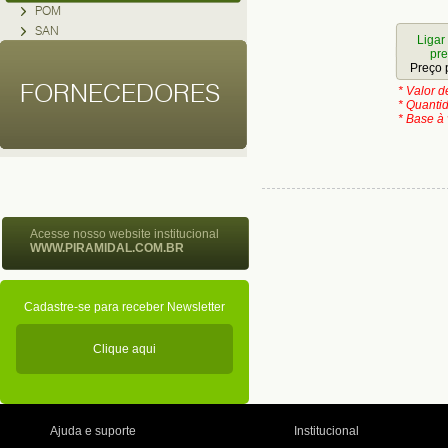
POM
SAN
Ligar
pr
Preço 
FORNECEDORES
* Valor 
* Quanti
* Base à 
Acesse nosso website institucional
WWW.PIRAMIDAL.COM.BR
Cadastre-se para receber Newsletter
Clique aqui
Ajuda e suporte
Institucional