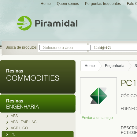
Home
Quem somos
Perguntas frequentes
Fale 
Busca de produtos
select
Home
Engenharia
S
Resinas
COMMODITIES
PC1
CÓDIGO
Resinas
ENGENHARIA
FORNEC
ABS
Enviar a um amigo
ABS - TAIRILAC
ACRILICO
DESCRI
PC1803R
PC